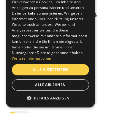
Wir verwenden Cookies, um Inhalte und
Anzeigen zu personalisieren und unseren
Datenverkehr zu analysieren. Wir geben
Informationen über Ihre Nutzung unserer
Website auch an unsere Werbe- und
Brupbacher Gatti AG
Analysepartner weiter, die diese
möglicherweise mit anderen Informationen
Moosacherstrasse 4
kombinieren, die Sie ihnen bereitgestellt
8820 Wädenswil
haben oder die sie im Rahmen Ihrer
+41 44 782 61 11
Nutzung ihrer Dienste gesammelt haben.
info@brupbacher-gatti.ch
Weitere Informationen
ALLE AKZEPTIEREN
Brupbacher Gatti AG
Seestrasse 201
ALLE ABLEHNEN
8810 Horgen
+41 44 718 22 22
DETAILS ANZEIGEN
info@brupbacher-gatti.ch
Stromsparmodus aus