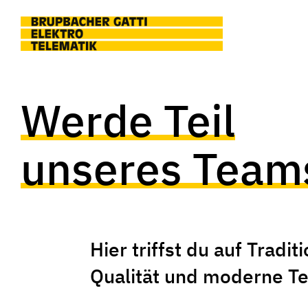
Skip to main content
Werde Teil
unseres Team
Hier triffst du auf Traditi
Qualität und moderne Te