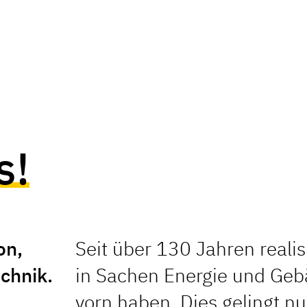
s!
on,
Seit über 130 Jahren realis
chnik.
in Sachen Energie und Geb
vorn haben. Dies gelingt nur