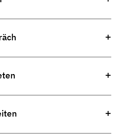
räch
eten
iten