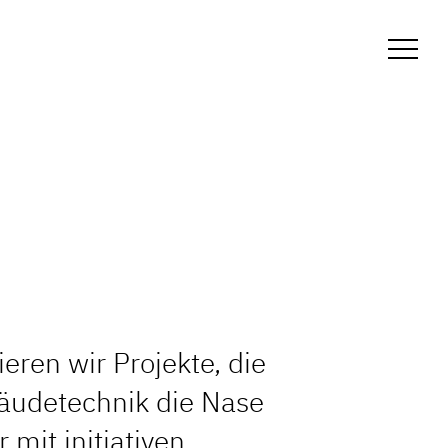
Toggl
ieren wir Projekte, die
äudetechnik die Nase
 mit initiativen,