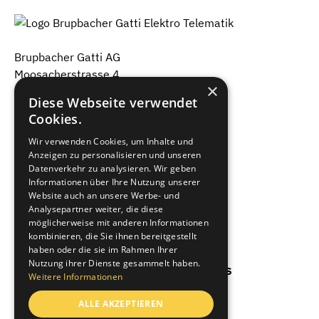
Brupbacher Gatti AG
Moosacherstrasse 4
×
8820 Wädenswil
Diese Webseite verwendet
+41 44 782 61 11
Cookies.
info@brupbacher-gatti.ch
Wir verwenden Cookies, um Inhalte und
Anzeigen zu personalisieren und unseren
Brupbacher Gatti AG
Datenverkehr zu analysieren. Wir geben
Seestrasse 201
Informationen über Ihre Nutzung unserer
8810 Horgen
Website auch an unsere Werbe- und
Analysepartner weiter, die diese
+41 44 718 22 22
möglicherweise mit anderen Informationen
info@brupbacher-gatti.ch
kombinieren, die Sie ihnen bereitgestellt
haben oder die sie im Rahmen Ihrer
Nutzung ihrer Dienste gesammelt haben.
Stromsparmodus aus
Weitere Informationen
ALLE AKZEPTIEREN