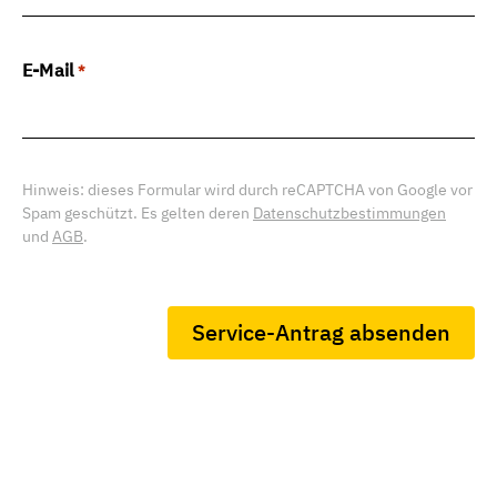
E-Mail
*
Hinweis: dieses Formular wird durch reCAPTCHA von Google vor
Spam geschützt. Es gelten deren
Datenschutzbestimmungen
und
AGB
.