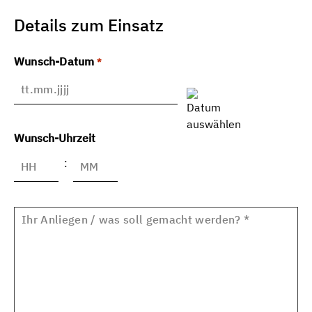
Details zum Einsatz
Wunsch-Datum
*
TT
Punkt
MM
Wunsch-Uhrzeit
Punkt
:
JJJJ
Stunden
Minuten
Ihr
Anliegen
*